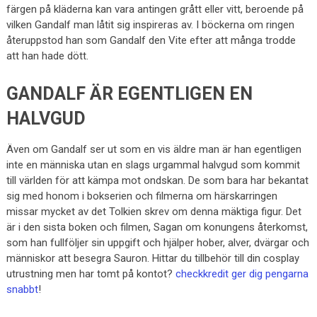
färgen på kläderna kan vara antingen grått eller vitt, beroende på
vilken Gandalf man låtit sig inspireras av. I böckerna om ringen
återuppstod han som Gandalf den Vite efter att många trodde
att han hade dött.
GANDALF ÄR EGENTLIGEN EN
HALVGUD
Även om Gandalf ser ut som en vis äldre man är han egentligen
inte en människa utan en slags urgammal halvgud som kommit
till världen för att kämpa mot ondskan. De som bara har bekantat
sig med honom i bokserien och filmerna om härskarringen
missar mycket av det Tolkien skrev om denna mäktiga figur. Det
är i den sista boken och filmen, Sagan om konungens återkomst,
som han fullföljer sin uppgift och hjälper hober, alver, dvärgar och
människor att besegra Sauron. Hittar du tillbehör till din cosplay
utrustning men har tomt på kontot?
checkkredit ger dig pengarna
snabbt
!