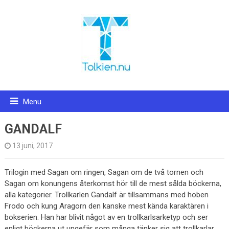
Menu
GANDALF
13 juni, 2017
Trilogin med Sagan om ringen, Sagan om de två tornen och
Sagan om konungens återkomst hör till de mest sålda böckerna,
alla kategorier. Trollkarlen Gandalf är tillsammans med hoben
Frodo och kung Aragorn den kanske mest kända karaktären i
bokserien. Han har blivit något av en trollkarlsarketyp och ser
enligt böckerna ut ungefär som många tänker sig att trollkarlar